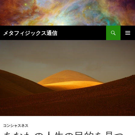
コ
ン
テ
ン
検
ツ
メタフィジックス通信
索
へ
メインメ
ス
ニュー
キ
ッ
プ
コンシャスネス