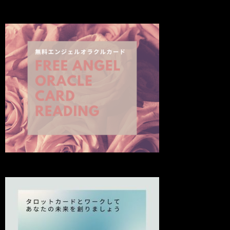
新
の
投
稿