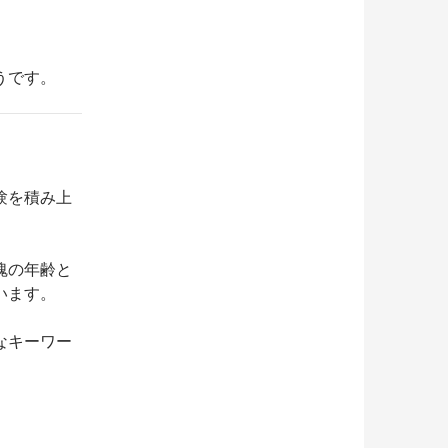
うです。
験を積み上
魂の年齢と
います。
なキーワー