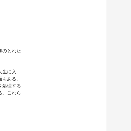
和のとれた
人生に入
面もある。
を処理する
る。これら