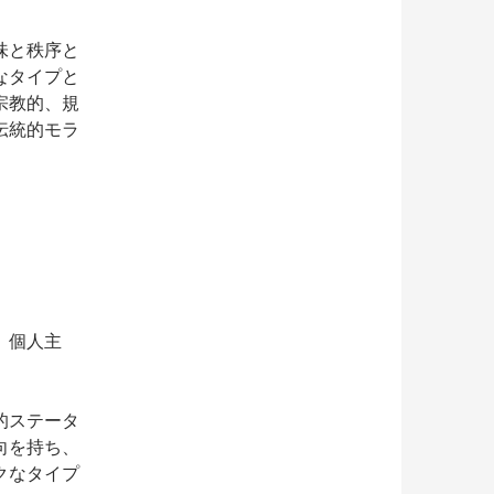
味と秩序と
なタイプと
宗教的、規
伝統的モラ
、個人主
的ステータ
向を持ち、
クなタイプ