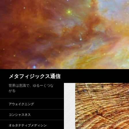
コ
ン
テ
ン
ツ
へ
ス
キ
ッ
プ
検
メタフィジックス通信
索
世界は意識で、ゆるーくつな
がる
アウェイクニング
コンシャスネス
オルタナティブメディシン