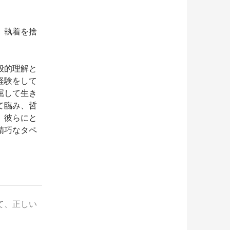
、執着を捨
般的理解と
経験をして
屈して生き
て臨み、哲
。彼らにと
精巧なタペ
て、正しい