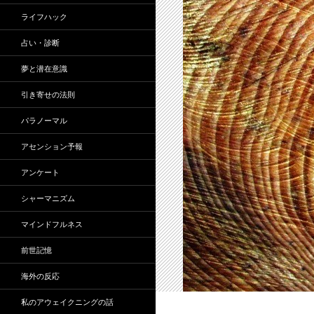
ライフハック
占い・診断
夢と潜在意識
引き寄せの法則
パラノーマル
アセンション予報
アンケート
シャーマニズム
マインドフルネス
前世記憶
海外の反応
私のアウェイクニングの話