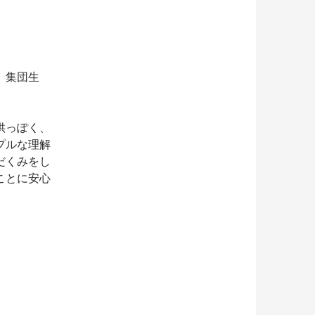
、集団生
供っぽく、
プルな理解
だくみをし
ことに安心