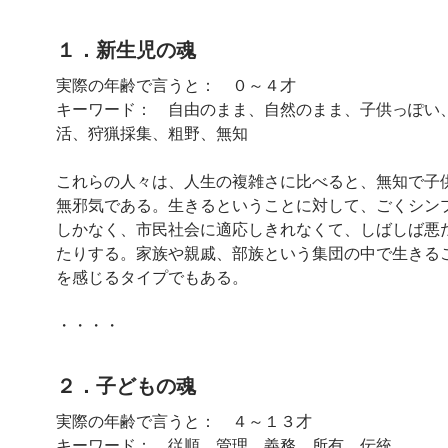
１．新生児の魂
実際の年齢で言うと： ０～４才
キーワード： 自由のまま、自然のまま、子供っぽい
活、狩猟採集、粗野、無知
これらの人々は、人生の複雑さに比べると、無知で子
無邪気である。生きるということに対して、ごくシン
しかなく、市民社会に適応しきれなくて、しばしば悪
たりする。家族や親戚、部族という集団の中で生きる
を感じるタイプでもある。
・・・・
２．子どもの魂
実際の年齢で言うと： ４～１３才
キーワード： 従順、管理、義務、所有、伝統