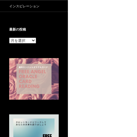
インスピレーション
最新の投稿
最
新
の
投
稿