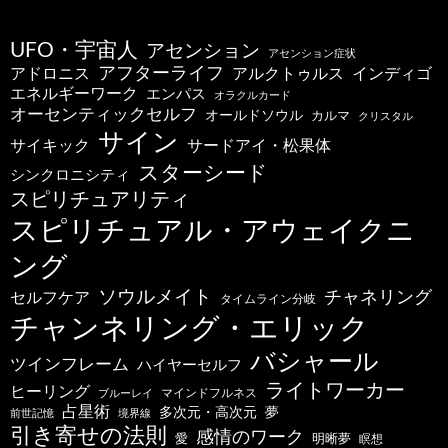
UFO・宇宙人
アセンション
アセンション症状
アフターライフ
アドロニス
インディゴ
アルクトゥルス
エネルギーワーク
エンパス
オラクルカード
オーセンティックセルフ
オールドソウル
カルマ
クリスタル
サイン
サードアイ・松果体
サイキック
スターシード
シンクロニシティ
スピリチュアリティ
スピリチュアル・アウェイクニ
ング
ソウルメイト
チャネリング
セルフケア
タイムライン分岐
チャンネリング・エリック
バシャール
ツインフレーム
ハイヤーセルフ
ライトワーカー
ヒーリング
マインドフルネス
ブルーレイ
占星術
多次元・高次元
夢
前世記憶
境界線
引き寄せの法則
感情のワーク
明晰夢
愛
瞑想