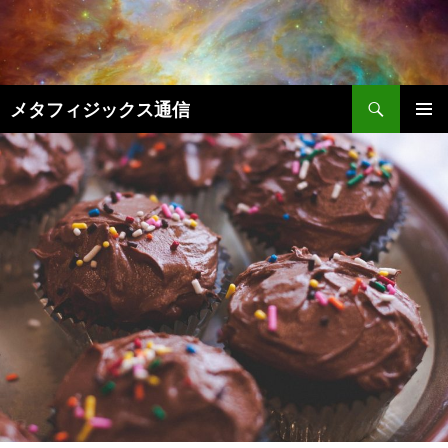
コ
ン
テ
ン
検
ツ
メタフィジックス通信
索
へ
メインメ
ス
ニュー
キ
ッ
プ